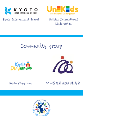
Kyoto International School
Unikids International
Kindergarten
Community group
Kyoto Playground
CTW国際芸術実行委員会