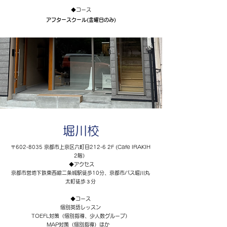
◆コース
アフタースクール(金曜日のみ)
堀川校
〒602-8035 京都市上京区六町目212-6 2F (Cafe IRAKIH
2階）
◆アクセス
京都市営地下鉄東西線二条城駅徒歩10分、京都市バス堀川丸
太町徒歩３分
◆コース
​個別英語レッスン
TOEFL対策（個別指導、少人数グループ）
MAP対策（個別指導）ほか