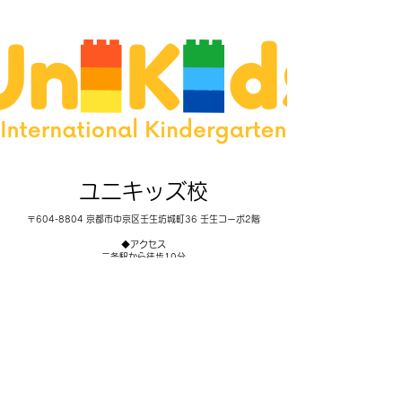
ユニキッズ校
〒604-8804 京都市中京区壬生坊城町36 壬生コーポ2階
◆アクセス
二条駅から徒歩10分
阪急大宮駅から徒歩7分
◆コース
・
Preschool
・英語クラス（キンダー/基礎英語）
​
・Superior Class (土曜日）
・スプリングスクール