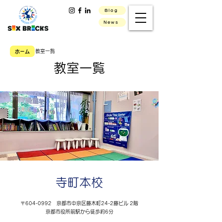
Blog
News
教室一覧
ホーム
教室一覧
寺町本校
〒604-0992 京都市中京区藤木町24-2藤ビル 2階
京都市役所前駅から徒歩約6分