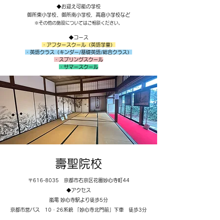
◆お迎え可能の学校
​​御所東小学校、御所南小学校，
高倉小学校
など
※その他の施設についてはご相談ください。
◆コース
・アフタースクール（英語学童）
・英語クラス（キンダー/基礎英語/総合クラス）
・スプリングスクール
​・サマースクール
壽聖院校
〒616-8035 京都市右京区花園妙心寺町44
◆アクセス
嵐電 妙心寺駅より徒歩5分
京都市営バス 10・26系統 「妙心寺北門前」下車 徒歩3分