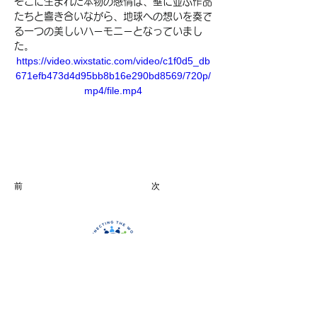
そこに生まれた本物の感情は、壁に並ぶ作品
たちと響き合いながら、地球への想いを奏で
る一つの美しいハーモニーとなっていまし
た。
https://video.wixstatic.com/video/c1f0d5_db
671efb473d4d95bb8b16e290bd8569/720p/
mp4/file.mp4
前
次
New Horizons Education
TEL ：075-746-3383
受付時間
：
14:00
〜18
:30
（月 〜 金）