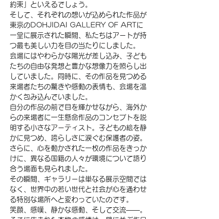
約束」といえるでしょう。
そして、それぞれの想いが込められた作品が
東京のDOHJIDAI GALLERY OF ARTに
一堂に展示された瞬間、私たちはアートが持
つ最も美しい力を目の当たりにしました。
会場にはやわらかな陽光が差し込み、子ども
たちの自由な発想と豊かな想像力を照らし出
していました。同時に、その作品を見つめる
来場者たちの驚きや感動の表情も、会場を温
かく包み込んでいました。
自分の作品の前で目を輝かせながら、海外か
らの来場者に一生懸命作品のコンセプトを説
明する小さなアーティスト。子どもの絵を静
かに見つめ、誇らしさに涙ぐむ保護者の姿。
さらに、心を動かされた一枚の作品をきっか
けに、異なる国籍の人々が環境について語り
合う場面も見られました。
その瞬間、ギャラリーは単なる展示空間では
なく、世界中の若い世代と社会が心を通わせ
る特別な場所へと変わっていたのです。
笑顔、感嘆、静かな感動、そして交流――。