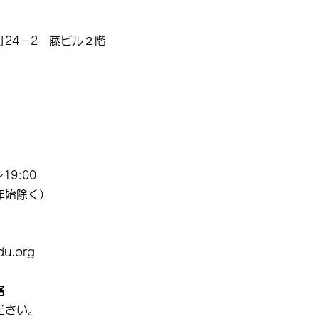
24－2 藤ビル２階
19:00
年始除く）
du.org
格
ださい。