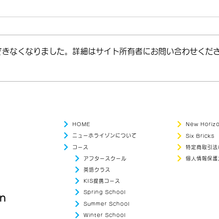
できなくなりました。詳細はサイト所有者にお問い合わせくだ
＼英語 × 体験 × 春のスプリ
【英
ングスクール！／
公開！
HOME
New Hori
ニューホライゾンについて
Six Bricks
コース
特定商取引法
アフタースクール
個人情報保護
英語クラス
KIS提携コース
Spring School
on
Summer School
Winter School