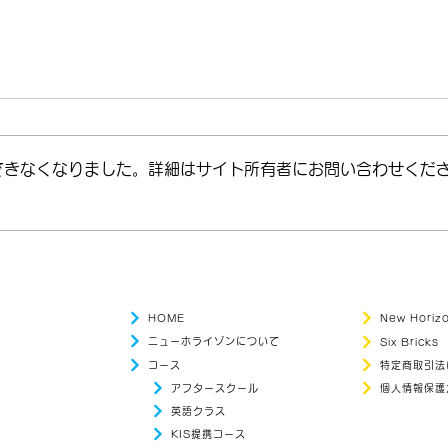
できなくなりました。詳細はサイト所有者にお問い合わせくだ
＼英語 × 体験 × 春のスプリ
【英
ングスクール！／
公開！
HOME
New Hori
ニューホライゾンについて
Six Bricks
コース
特定商取引法
アフタースクール
個人情報保護
英語クラス
KIS提携コース