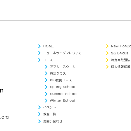
🌻Summer School 2026の
新イ
お知らせ🌻
イム
HOME
New Hori
ニューホライゾンについて
Six Bricks
コース
特定商取引法
アフタースクール
個人情報保護
英語クラス
KIS提携コース
Spring School
on
Summer School
Winter School
）
イベント
---
教室一覧
.org
お問い合わせ