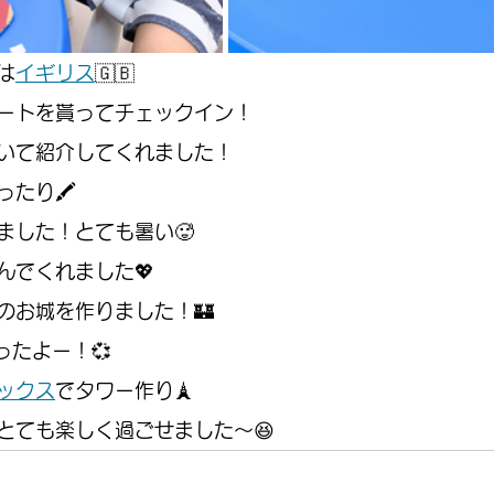
は
イギリス
🇬🇧
ートを貰ってチェックイン！
いて紹介してくれました！
ったり🖍
ました！とても暑い🥵
んでくれました💖
のお城を作りました！🏰
ったよー！💞
ックス
でタワー作り🗼
とても楽しく過ごせました〜😆